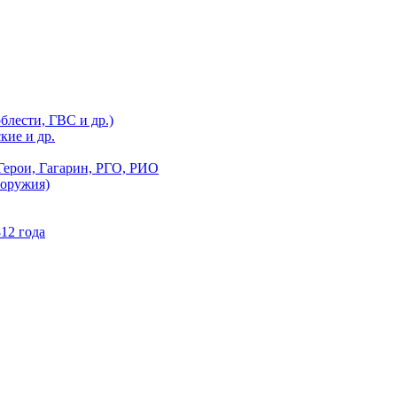
блести, ГВС и др.)
кие и др.
Герои, Гагарин, РГО, РИО
 оружия)
12 года