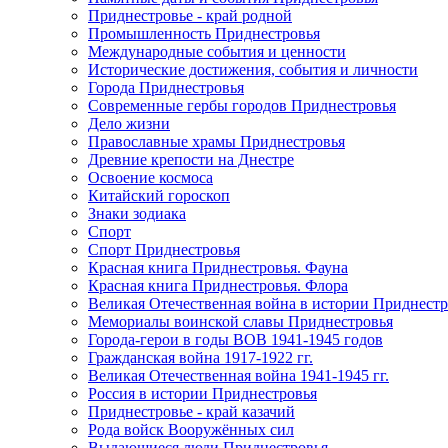
Приднестровье - край родной
Промышленность Приднестровья
Международные события и ценности
Исторические достижения, события и личности
Города Приднестровья
Современные гербы городов Приднестровья
Дело жизни
Православные храмы Приднестровья
Древние крепости на Днестре
Освоение космоса
Китайский гороскоп
Знаки зодиака
Спорт
Спорт Приднестровья
Красная книга Приднестровья. Фауна
Красная книга Приднестровья. Флора
Великая Отечественная война в истории Приднестр
Мемориалы воинской славы Приднестровья
Города-герои в годы ВОВ 1941-1945 годов
Гражданская война 1917-1922 гг.
Великая Отечественная война 1941-1945 гг.
Россия в истории Приднестровья
Приднестровье - край казачий
Рода войск Вооружённых сил
Выдающиеся люди Приднестровья