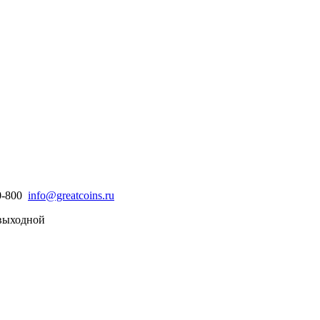
30-800
info@greatcoins.ru
- выходной