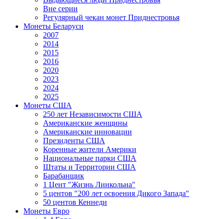
Вне серии
Регулярный чекан монет Приднестровья
Монеты Беларуси
2007
2014
2015
2016
2020
2023
2024
2025
Монеты США
250 лет Независимости США
Американские женщины
Американские инновации
Президенты США
Коренные жители Америки
Национальные парки США
Штаты и Территории США
Барабанщик
1 Цент "Жизнь Линкольна"
5 центов "200 лет освоения Дикого Запада"
50 центов Кеннеди
Монеты Евро