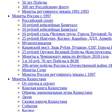
50 лет Победы
300 лет Российскому флоту
Монеты регулярного чекана 1991-1993
Монеты России c 1997
Российский спорт
50 рублей юбилейные Биметалл
10 рублей юбилейные Биметалл
10 рублей сталь (Человек труда, Города Трудовой До
25 рублей Никулин, Космос, Карабин, ДДД, Армейс
Мультипликация
Крымский мост, Знак Рубля, Пушкин, СНГ, Города-
25 рублей Оружие Великой Победы (Конструкторы
Монеты к Чемпионату мира по футболу 2018 года
5 и 10 руб. 70 лет Победы в ВОВ
200-летие победы России в Отечественной войне 18
Монеты Сочи
Монеты России регулярного чекана с 1997
Монеты Казахстана
От сердца к сердцу
Красная книга Казахстана
Обряды, национальные игры Казахстана
Люди
Сказки народа Казахстана
События
Космос