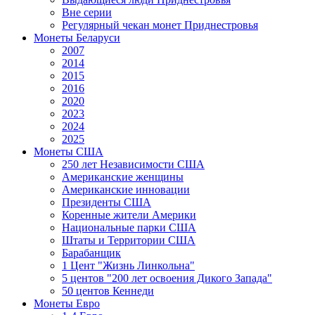
Вне серии
Регулярный чекан монет Приднестровья
Монеты Беларуси
2007
2014
2015
2016
2020
2023
2024
2025
Монеты США
250 лет Независимости США
Американские женщины
Американские инновации
Президенты США
Коренные жители Америки
Национальные парки США
Штаты и Территории США
Барабанщик
1 Цент "Жизнь Линкольна"
5 центов "200 лет освоения Дикого Запада"
50 центов Кеннеди
Монеты Евро