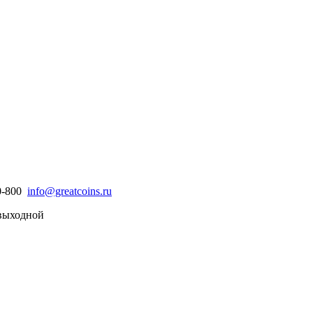
30-800
info@greatcoins.ru
- выходной