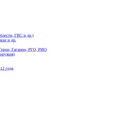
блести, ГВС и др.)
кие и др.
Герои, Гагарин, РГО, РИО
 оружия)
12 года