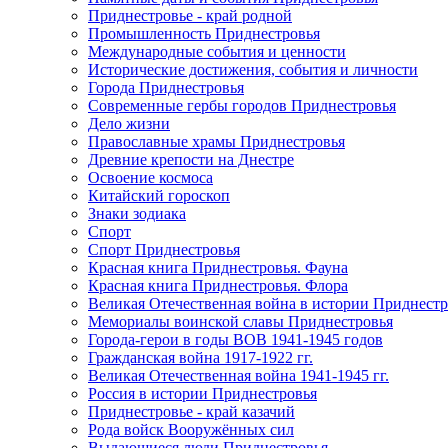
Приднестровье - край родной
Промышленность Приднестровья
Международные события и ценности
Исторические достижения, события и личности
Города Приднестровья
Современные гербы городов Приднестровья
Дело жизни
Православные храмы Приднестровья
Древние крепости на Днестре
Освоение космоса
Китайский гороскоп
Знаки зодиака
Спорт
Спорт Приднестровья
Красная книга Приднестровья. Фауна
Красная книга Приднестровья. Флора
Великая Отечественная война в истории Приднестр
Мемориалы воинской славы Приднестровья
Города-герои в годы ВОВ 1941-1945 годов
Гражданская война 1917-1922 гг.
Великая Отечественная война 1941-1945 гг.
Россия в истории Приднестровья
Приднестровье - край казачий
Рода войск Вооружённых сил
Выдающиеся люди Приднестровья