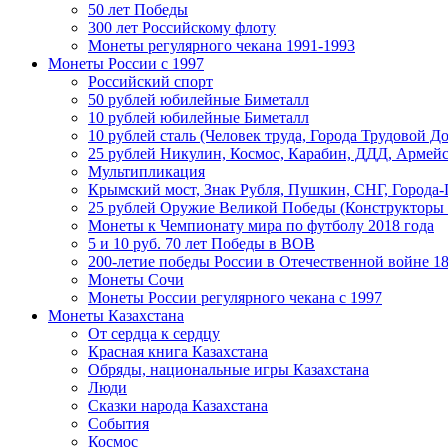
50 лет Победы
300 лет Российскому флоту
Монеты регулярного чекана 1991-1993
Монеты России c 1997
Российский спорт
50 рублей юбилейные Биметалл
10 рублей юбилейные Биметалл
10 рублей сталь (Человек труда, Города Трудовой До
25 рублей Никулин, Космос, Карабин, ДДД, Армейс
Мультипликация
Крымский мост, Знак Рубля, Пушкин, СНГ, Города-
25 рублей Оружие Великой Победы (Конструкторы
Монеты к Чемпионату мира по футболу 2018 года
5 и 10 руб. 70 лет Победы в ВОВ
200-летие победы России в Отечественной войне 18
Монеты Сочи
Монеты России регулярного чекана с 1997
Монеты Казахстана
От сердца к сердцу
Красная книга Казахстана
Обряды, национальные игры Казахстана
Люди
Сказки народа Казахстана
События
Космос