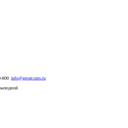
30-800
info@greatcoins.ru
- выходной