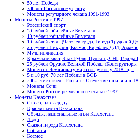
50 лет Победы
300 лет Российскому флоту
Монеты регулярного чекана 1991-1993
Монеты России c 1997
Российский спорт
50 рублей юбилейные Биметалл
10 рублей юбилейные Биметалл
10 рублей сталь (Человек труда, Города Трудовой До
25 рублей Никулин, Космос, Карабин, ДДД, Армейс
Мультипликация
Крымский мост, Знак Рубля, Пушкин, СНГ, Города-
25 рублей Оружие Великой Победы (Конструкторы
Монеты к Чемпионату мира по футболу 2018 года
5 и 10 руб. 70 лет Победы в ВОВ
200-летие победы России в Отечественной войне 18
Монеты Сочи
Монеты России регулярного чекана с 1997
Монеты Казахстана
От сердца к сердцу
Красная книга Казахстана
Обряды, национальные игры Казахстана
Люди
Сказки народа Казахстана
События
Космос