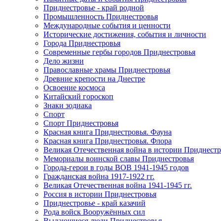
Приднестровье - край родной
Промышленность Приднестровья
Международные события и ценности
Исторические достижения, события и личности
Города Приднестровья
Современные гербы городов Приднестровья
Дело жизни
Православные храмы Приднестровья
Древние крепости на Днестре
Освоение космоса
Китайский гороскоп
Знаки зодиака
Спорт
Спорт Приднестровья
Красная книга Приднестровья. Фауна
Красная книга Приднестровья. Флора
Великая Отечественная война в истории Приднестр
Мемориалы воинской славы Приднестровья
Города-герои в годы ВОВ 1941-1945 годов
Гражданская война 1917-1922 гг.
Великая Отечественная война 1941-1945 гг.
Россия в истории Приднестровья
Приднестровье - край казачий
Рода войск Вооружённых сил
Выдающиеся люди Приднестровья