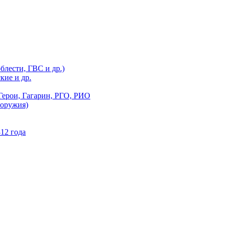
блести, ГВС и др.)
кие и др.
Герои, Гагарин, РГО, РИО
 оружия)
12 года