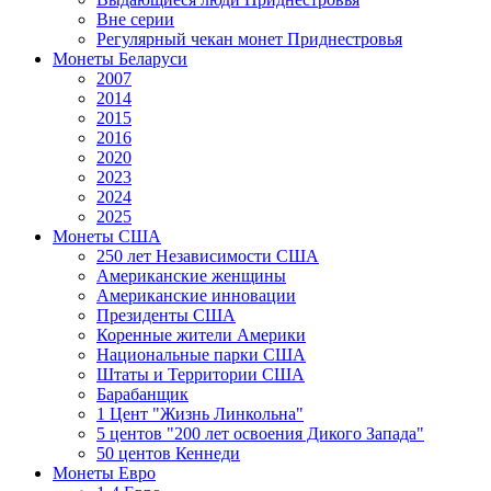
Вне серии
Регулярный чекан монет Приднестровья
Монеты Беларуси
2007
2014
2015
2016
2020
2023
2024
2025
Монеты США
250 лет Независимости США
Американские женщины
Американские инновации
Президенты США
Коренные жители Америки
Национальные парки США
Штаты и Территории США
Барабанщик
1 Цент "Жизнь Линкольна"
5 центов "200 лет освоения Дикого Запада"
50 центов Кеннеди
Монеты Евро