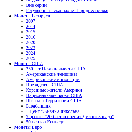
Вне серии
Регулярный чекан монет Приднестровья
Монеты Беларуси
2007
2014
2015
2016
2020
2023
2024
2025
Монеты США
250 лет Независимости США
Американские женщины
Американские инновации
Президенты США
Коренные жители Америки
Национальные парки США
Штаты и Территории США
Барабанщик
1 Цент "Жизнь Линкольна"
5 центов "200 лет освоения Дикого Запада"
50 центов Кеннеди
Монеты Евро