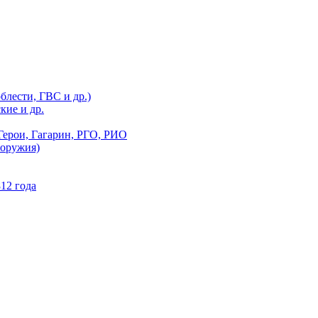
блести, ГВС и др.)
кие и др.
Герои, Гагарин, РГО, РИО
 оружия)
12 года