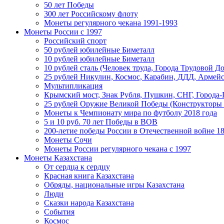
50 лет Победы
300 лет Российскому флоту
Монеты регулярного чекана 1991-1993
Монеты России c 1997
Российский спорт
50 рублей юбилейные Биметалл
10 рублей юбилейные Биметалл
10 рублей сталь (Человек труда, Города Трудовой До
25 рублей Никулин, Космос, Карабин, ДДД, Армейс
Мультипликация
Крымский мост, Знак Рубля, Пушкин, СНГ, Города-
25 рублей Оружие Великой Победы (Конструкторы
Монеты к Чемпионату мира по футболу 2018 года
5 и 10 руб. 70 лет Победы в ВОВ
200-летие победы России в Отечественной войне 18
Монеты Сочи
Монеты России регулярного чекана с 1997
Монеты Казахстана
От сердца к сердцу
Красная книга Казахстана
Обряды, национальные игры Казахстана
Люди
Сказки народа Казахстана
События
Космос