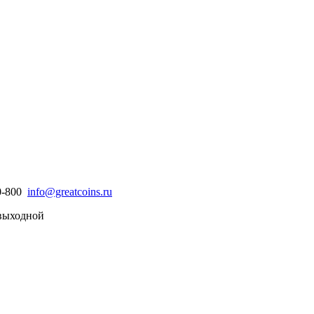
30-800
info@greatcoins.ru
- выходной