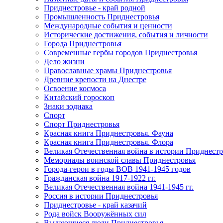
Приднестровье - край родной
Промышленность Приднестровья
Международные события и ценности
Исторические достижения, события и личности
Города Приднестровья
Современные гербы городов Приднестровья
Дело жизни
Православные храмы Приднестровья
Древние крепости на Днестре
Освоение космоса
Китайский гороскоп
Знаки зодиака
Спорт
Спорт Приднестровья
Красная книга Приднестровья. Фауна
Красная книга Приднестровья. Флора
Великая Отечественная война в истории Приднестр
Мемориалы воинской славы Приднестровья
Города-герои в годы ВОВ 1941-1945 годов
Гражданская война 1917-1922 гг.
Великая Отечественная война 1941-1945 гг.
Россия в истории Приднестровья
Приднестровье - край казачий
Рода войск Вооружённых сил
Выдающиеся люди Приднестровья