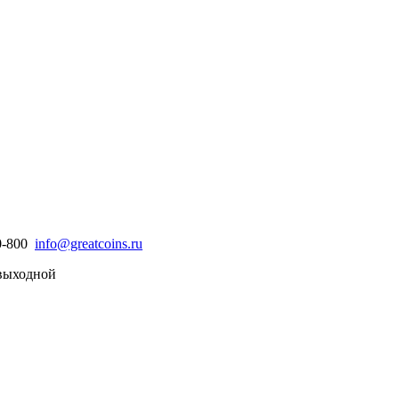
30-800
info@greatcoins.ru
- выходной