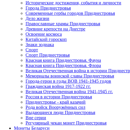
Исторические достижения, события и личности
Города Приднестровья
Современные гербы городов Приднестровья
Дело жизни
Православные храмы Приднестровья
Древние крепости на Днестре
Освоение космоса
Китайский гороскоп
Знаки зодиака
Спорт
Спорт Приднестровья
Красная книга Приднестровья. Фауна
Красная книга Приднестровья. Флора
Великая Отечественная война в истории Приднестр
Мемориалы воинской славы Приднестровья
Города-герои в годы ВОВ 1941-1945 годов
Гражданская война 1917-1922 гг.
Великая Отечественная война 1941-1945 гг.
Россия в истории Приднестровья
Приднестровье - край казачий
Рода войск Вооружённых сил
Выдающиеся люди Приднестровья
Вне серии
Регулярный чекан монет Приднестровья
Монеты Беларуси