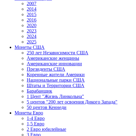
2007
2014
2015
2016
2020
2023
2024
2025
Монеты США
250 лет Независимости США
Американские женщины
Американские инновации
Президенты США
Коренные жители Америки
Национальные парки США
Штаты и Территории США
Барабанщик
1 Цент "Жизнь Линкольна"
5 центов "200 лет освоения Дикого Запада"
50 центов Кеннеди
Монеты Евро
1-4 Евро
1,5 Евро
2 Евро юбилейные
3 Евро