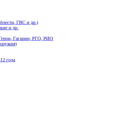
блести, ГВС и др.)
кие и др.
Герои, Гагарин, РГО, РИО
 оружия)
12 года