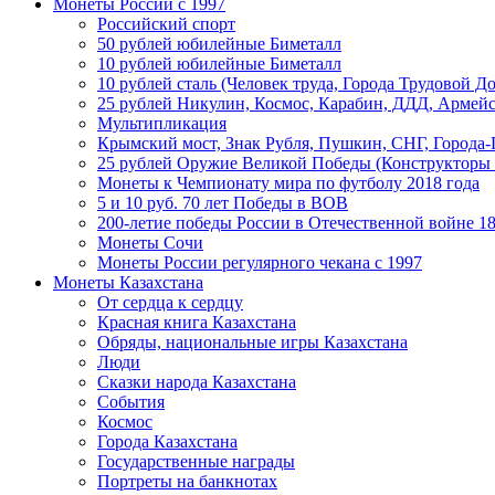
Монеты России c 1997
Российский спорт
50 рублей юбилейные Биметалл
10 рублей юбилейные Биметалл
10 рублей сталь (Человек труда, Города Трудовой До
25 рублей Никулин, Космос, Карабин, ДДД, Армейс
Мультипликация
Крымский мост, Знак Рубля, Пушкин, СНГ, Города-
25 рублей Оружие Великой Победы (Конструкторы
Монеты к Чемпионату мира по футболу 2018 года
5 и 10 руб. 70 лет Победы в ВОВ
200-летие победы России в Отечественной войне 18
Монеты Сочи
Монеты России регулярного чекана с 1997
Монеты Казахстана
От сердца к сердцу
Красная книга Казахстана
Обряды, национальные игры Казахстана
Люди
Сказки народа Казахстана
События
Космос
Города Казахстана
Государственные награды
Портреты на банкнотах