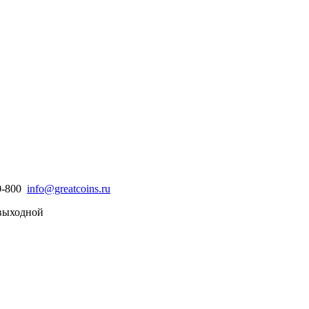
30-800
info@greatcoins.ru
- выходной