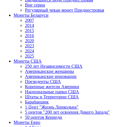
Вне серии
Регулярный чекан монет Приднестровья
Монеты Беларуси
2007
2014
2015
2016
2020
2023
2024
2025
Монеты США
250 лет Независимости США
Американские женщины
Американские инновации
Президенты США
Коренные жители Америки
Национальные парки США
Штаты и Территории США
Барабанщик
1 Цент "Жизнь Линкольна"
5 центов "200 лет освоения Дикого Запада"
50 центов Кеннеди
Монеты Евро