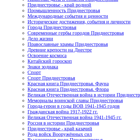
Приднестровье - край родной
Промышленность Приднестровья
Международные события и ценности
Исторические достижения, события и личности
Города Приднестровья
Современные гербы городов Приднестровья
Дело жизни
Православные храмы Приднестровья
Древние крепости на Днестре
Освоение космоса
Китайский гороскоп
Знаки зодиака
Спорт
Спорт Приднестровья
Красная книга Приднестровья. Фауна
Красная книга Приднестровья. Флора
Великая Отечественная война в истории Приднестр
Мемориалы воинской славы Приднестровья
Города-герои в годы ВОВ 1941-1945 годов
Гражданская война 1917-1922 гг.
Великая Отечественная война 1941-1945 гг.
Россия в истории Приднестровья
Приднестровье - край казачий
Рода войск Вооружённых сил
Выдающиеся люди Приднестровья