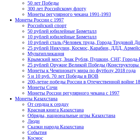
50 лет Победы
300 лет Российскому флоту
Монеты регулярного чекана 1991-1993
Монеты России c 1997
Российский спорт
50 рублей юбилейные Биметалл
10 рублей юбилейные Биметалл
10 рублей сталь (Человек труда, Города Трудовой До
25 рублей Никулин, Космос, Карабин, ДДД, Армейс
Мультипликация
Крымский мост, Знак Рубля, Пушкин, СНГ, Города-
25 рублей Оружие Великой Победы (Конструкторы
Монеты к Чемпионату мира по футболу 2018 года
5 и 10 руб. 70 лет Победы в ВОВ
200-летие победы России в Отечественной войне 18
Монеты Сочи
Монеты России регулярного чекана с 1997
Монеты Казахстана
От сердца к сердцу
Красная книга Казахстана
Обряды, национальные игры Казахстана
Люди
Сказки народа Казахстана
События
Космос