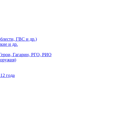
блести, ГВС и др.)
кие и др.
Герои, Гагарин, РГО, РИО
 оружия)
12 года