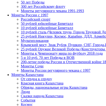
50 лет Победы
300 лет Российскому флоту
Монеты регулярного чекана 1991-1993
Монеты России c 1997
Российский спорт
50 рублей юбилейные Биметалл
10 рублей юбилейные Биметалл
10 рублей сталь (Человек труда, Города Трудовой До
25 рублей Никулин, Космос, Карабин, ДДД, Армейс
Мультипликация
Крымский мост, Знак Рубля, Пушкин, СНГ, Города-
25 рублей Оружие Великой Победы (Конструкторы
Монеты к Чемпионату мира по футболу 2018 года
5 и 10 руб. 70 лет Победы в ВОВ
200-летие победы России в Отечественной войне 18
Монеты Сочи
Монеты России регулярного чекана с 1997
Монеты Казахстана
От сердца к сердцу
Красная книга Казахстана
Обряды, национальные игры Казахстана
Люди
Сказки народа Казахстана
События
Космос