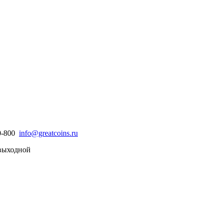
30-800
info@greatcoins.ru
- выходной