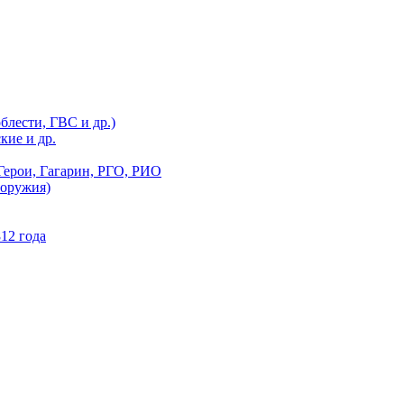
блести, ГВС и др.)
кие и др.
Герои, Гагарин, РГО, РИО
 оружия)
12 года