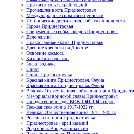
Приднестровье - край родной
Промышленность Приднестровья
Международные события и ценности
Исторические достижения, события и личности
Города Приднестровья
Современные гербы городов Приднестровья
Дело жизни
Православные храмы Приднестровья
Древние крепости на Днестре
Освоение космоса
Китайский гороскоп
Знаки зодиака
Спорт
Спорт Приднестровья
Красная книга Приднестровья. Фауна
Красная книга Приднестровья. Флора
Великая Отечественная война в истории Приднестр
Мемориалы воинской славы Приднестровья
Города-герои в годы ВОВ 1941-1945 годов
Гражданская война 1917-1922 гг.
Великая Отечественная война 1941-1945 гг.
Россия в истории Приднестровья
Приднестровье - край казачий
Рода войск Вооружённых сил
Выдающиеся люди Приднестровья