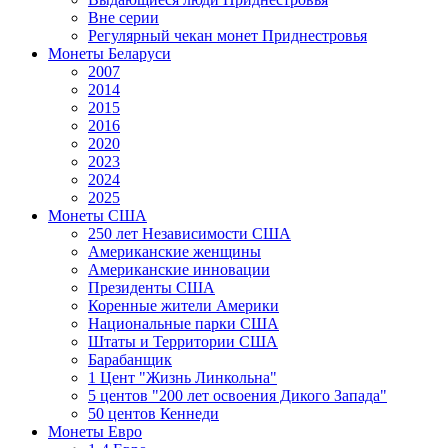
Вне серии
Регулярный чекан монет Приднестровья
Монеты Беларуси
2007
2014
2015
2016
2020
2023
2024
2025
Монеты США
250 лет Независимости США
Американские женщины
Американские инновации
Президенты США
Коренные жители Америки
Национальные парки США
Штаты и Территории США
Барабанщик
1 Цент "Жизнь Линкольна"
5 центов "200 лет освоения Дикого Запада"
50 центов Кеннеди
Монеты Евро