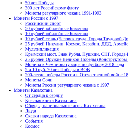
50 лет Победы
300 лет Российскому флоту
Монеты регулярного чекана 1991-1993
Монеты России c 1997
Российский спорт
50 рублей юбилейные Биметалл
10 рублей юбилейные Биметалл
10 рублей сталь (Человек труда, Города Трудовой До
25 рублей Никулин, Космос, Карабин, ДДД, Армейс
Мультипликация
Крымский мост, Знак Рубля, Пушкин, СНГ, Города-
25 рублей Оружие Великой Победы (Конструкторы
Монеты к Чемпионату мира по футболу 2018 года
5 и 10 руб. 70 лет Победы в ВОВ
200-летие победы России в Отечественной войне 18
Монеты Сочи
Монеты России регулярного чекана с 1997
Монеты Казахстана
От сердца к сердцу
Красная книга Казахстана
Обряды, национальные игры Казахстана
Люди
Сказки народа Казахстана
События
Космос