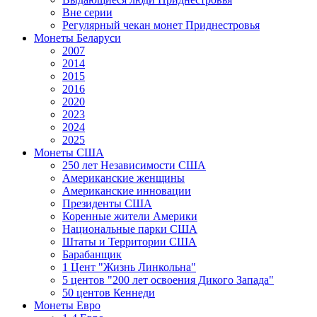
Вне серии
Регулярный чекан монет Приднестровья
Монеты Беларуси
2007
2014
2015
2016
2020
2023
2024
2025
Монеты США
250 лет Независимости США
Американские женщины
Американские инновации
Президенты США
Коренные жители Америки
Национальные парки США
Штаты и Территории США
Барабанщик
1 Цент "Жизнь Линкольна"
5 центов "200 лет освоения Дикого Запада"
50 центов Кеннеди
Монеты Евро