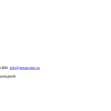
30-800
info@greatcoins.ru
- выходной