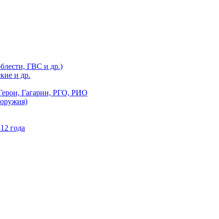
блести, ГВС и др.)
кие и др.
Герои, Гагарин, РГО, РИО
 оружия)
12 года