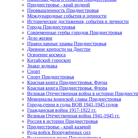
Приднестровье - край родной
Промышленность Приднестровья
Международные события и ценности
Исторические достижения, события и личности
Города Приднестровья
Современные гербы городов Приднестровья
Дело жизни
Православные храмы Приднестровья
Древние крепости на Днестре
Освоение космоса
Китайский гороскоп
Знаки зодиака
Спорт
Спорт Приднестровья
Красная книга Приднестровья. Фауна
Красная книга Приднестровья. Флора
Великая Отечественная война в истории Приднестр
Мемориалы воинской славы Приднестровья
Города-герои в годы ВОВ 1941-1945 годов
Гражданская война 1917-1922 гг.
Великая Отечественная война 1941-1945 гг.
Россия в истории Приднестровья
Приднестровье - край казачий
Рода войск Вооружённых сил
Выдающиеся люди Приднестровья