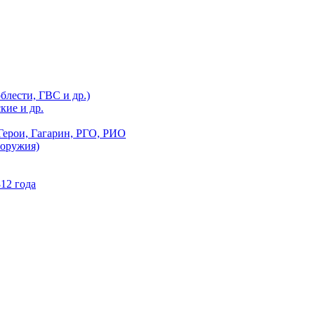
блести, ГВС и др.)
кие и др.
Герои, Гагарин, РГО, РИО
 оружия)
12 года