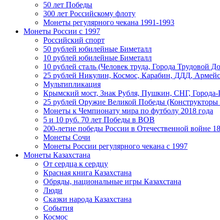
50 лет Победы
300 лет Российскому флоту
Монеты регулярного чекана 1991-1993
Монеты России c 1997
Российский спорт
50 рублей юбилейные Биметалл
10 рублей юбилейные Биметалл
10 рублей сталь (Человек труда, Города Трудовой До
25 рублей Никулин, Космос, Карабин, ДДД, Армейс
Мультипликация
Крымский мост, Знак Рубля, Пушкин, СНГ, Города-
25 рублей Оружие Великой Победы (Конструкторы
Монеты к Чемпионату мира по футболу 2018 года
5 и 10 руб. 70 лет Победы в ВОВ
200-летие победы России в Отечественной войне 18
Монеты Сочи
Монеты России регулярного чекана с 1997
Монеты Казахстана
От сердца к сердцу
Красная книга Казахстана
Обряды, национальные игры Казахстана
Люди
Сказки народа Казахстана
События
Космос