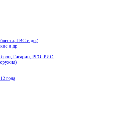
блести, ГВС и др.)
кие и др.
Герои, Гагарин, РГО, РИО
 оружия)
12 года