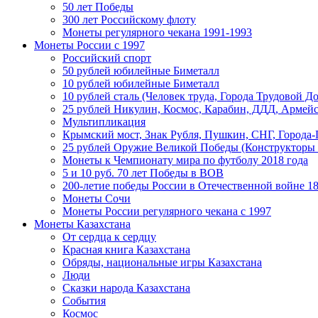
50 лет Победы
300 лет Российскому флоту
Монеты регулярного чекана 1991-1993
Монеты России c 1997
Российский спорт
50 рублей юбилейные Биметалл
10 рублей юбилейные Биметалл
10 рублей сталь (Человек труда, Города Трудовой До
25 рублей Никулин, Космос, Карабин, ДДД, Армейс
Мультипликация
Крымский мост, Знак Рубля, Пушкин, СНГ, Города-
25 рублей Оружие Великой Победы (Конструкторы
Монеты к Чемпионату мира по футболу 2018 года
5 и 10 руб. 70 лет Победы в ВОВ
200-летие победы России в Отечественной войне 18
Монеты Сочи
Монеты России регулярного чекана с 1997
Монеты Казахстана
От сердца к сердцу
Красная книга Казахстана
Обряды, национальные игры Казахстана
Люди
Сказки народа Казахстана
События
Космос