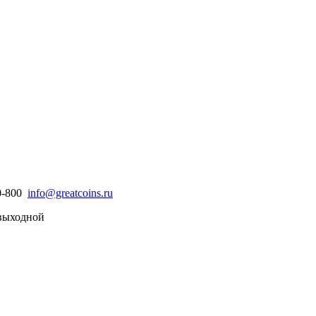
30-800
info@greatcoins.ru
- выходной