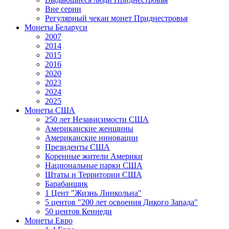
Вне серии
Регулярный чекан монет Приднестровья
Монеты Беларуси
2007
2014
2015
2016
2020
2023
2024
2025
Монеты США
250 лет Независимости США
Американские женщины
Американские инновации
Президенты США
Коренные жители Америки
Национальные парки США
Штаты и Территории США
Барабанщик
1 Цент "Жизнь Линкольна"
5 центов "200 лет освоения Дикого Запада"
50 центов Кеннеди
Монеты Евро