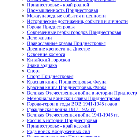
Приднестровье - край родной
Промышленность Приднестровья
Международные события и ценности
Исторические достижения, события и личности
Города Приднестровья
Современные гербы городов Приднестровья
Дело жизни
Православные храмы Приднестровья
Древние крепости на Днестре
Освоение космоса
Китайский гороскоп
Знаки зодиака
Спорт
Спорт Приднестровья
Красная книга Приднестровья. Фауна
Красная книга Приднестровья. Флора
Великая Отечественная война в истории Приднестр
Мемориалы воинской славы Приднестровья
Города-герои в годы ВОВ 1941-1945 годов
Гражданская война 1917-1922 гг.
Великая Отечественная война 1941-1945 гг.
Россия в истории Приднестровья
Приднестровье - край казачий
Рода войск Вооружённых сил
Выдающиеся люди Приднестровья