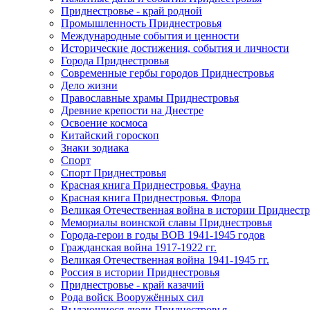
Приднестровье - край родной
Промышленность Приднестровья
Международные события и ценности
Исторические достижения, события и личности
Города Приднестровья
Современные гербы городов Приднестровья
Дело жизни
Православные храмы Приднестровья
Древние крепости на Днестре
Освоение космоса
Китайский гороскоп
Знаки зодиака
Спорт
Спорт Приднестровья
Красная книга Приднестровья. Фауна
Красная книга Приднестровья. Флора
Великая Отечественная война в истории Приднестр
Мемориалы воинской славы Приднестровья
Города-герои в годы ВОВ 1941-1945 годов
Гражданская война 1917-1922 гг.
Великая Отечественная война 1941-1945 гг.
Россия в истории Приднестровья
Приднестровье - край казачий
Рода войск Вооружённых сил
Выдающиеся люди Приднестровья