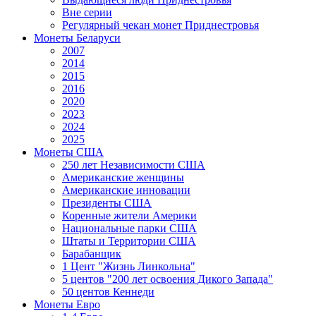
Вне серии
Регулярный чекан монет Приднестровья
Монеты Беларуси
2007
2014
2015
2016
2020
2023
2024
2025
Монеты США
250 лет Независимости США
Американские женщины
Американские инновации
Президенты США
Коренные жители Америки
Национальные парки США
Штаты и Территории США
Барабанщик
1 Цент "Жизнь Линкольна"
5 центов "200 лет освоения Дикого Запада"
50 центов Кеннеди
Монеты Евро