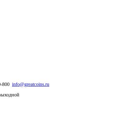
30-800
info@greatcoins.ru
- выходной