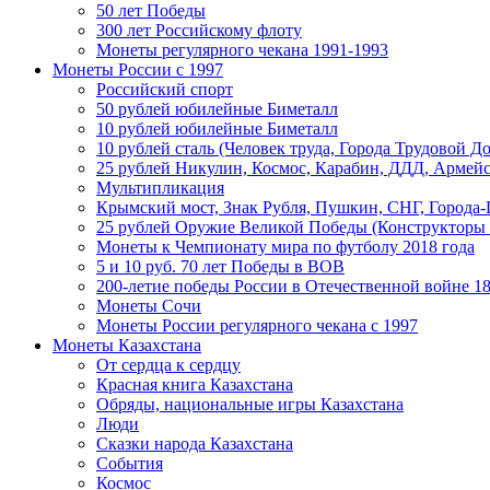
50 лет Победы
300 лет Российскому флоту
Монеты регулярного чекана 1991-1993
Монеты России c 1997
Российский спорт
50 рублей юбилейные Биметалл
10 рублей юбилейные Биметалл
10 рублей сталь (Человек труда, Города Трудовой До
25 рублей Никулин, Космос, Карабин, ДДД, Армейс
Мультипликация
Крымский мост, Знак Рубля, Пушкин, СНГ, Города-
25 рублей Оружие Великой Победы (Конструкторы
Монеты к Чемпионату мира по футболу 2018 года
5 и 10 руб. 70 лет Победы в ВОВ
200-летие победы России в Отечественной войне 18
Монеты Сочи
Монеты России регулярного чекана с 1997
Монеты Казахстана
От сердца к сердцу
Красная книга Казахстана
Обряды, национальные игры Казахстана
Люди
Сказки народа Казахстана
События
Космос