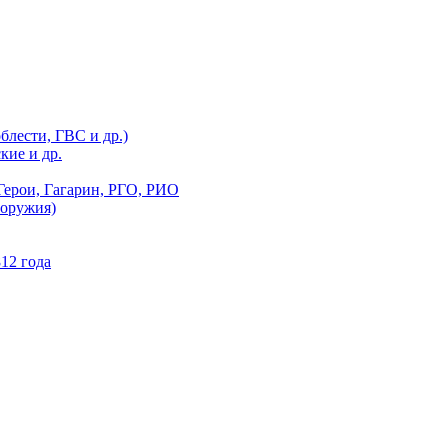
блести, ГВС и др.)
кие и др.
Герои, Гагарин, РГО, РИО
 оружия)
12 года