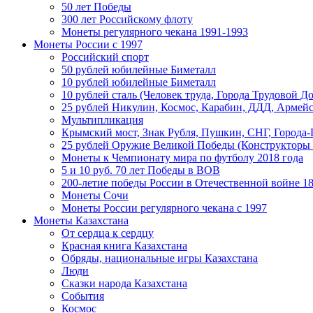
50 лет Победы
300 лет Российскому флоту
Монеты регулярного чекана 1991-1993
Монеты России c 1997
Российский спорт
50 рублей юбилейные Биметалл
10 рублей юбилейные Биметалл
10 рублей сталь (Человек труда, Города Трудовой До
25 рублей Никулин, Космос, Карабин, ДДД, Армейс
Мультипликация
Крымский мост, Знак Рубля, Пушкин, СНГ, Города-
25 рублей Оружие Великой Победы (Конструкторы
Монеты к Чемпионату мира по футболу 2018 года
5 и 10 руб. 70 лет Победы в ВОВ
200-летие победы России в Отечественной войне 18
Монеты Сочи
Монеты России регулярного чекана с 1997
Монеты Казахстана
От сердца к сердцу
Красная книга Казахстана
Обряды, национальные игры Казахстана
Люди
Сказки народа Казахстана
События
Космос