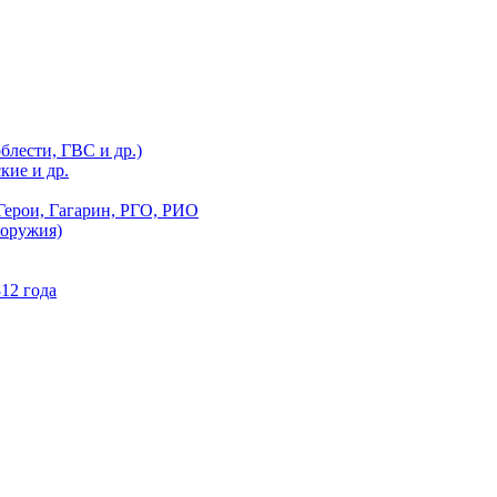
блести, ГВС и др.)
кие и др.
Герои, Гагарин, РГО, РИО
 оружия)
12 года