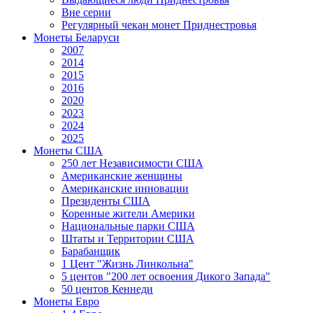
Вне серии
Регулярный чекан монет Приднестровья
Монеты Беларуси
2007
2014
2015
2016
2020
2023
2024
2025
Монеты США
250 лет Независимости США
Американские женщины
Американские инновации
Президенты США
Коренные жители Америки
Национальные парки США
Штаты и Территории США
Барабанщик
1 Цент "Жизнь Линкольна"
5 центов "200 лет освоения Дикого Запада"
50 центов Кеннеди
Монеты Евро