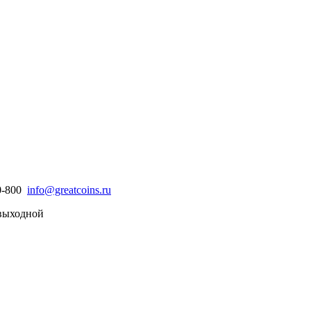
30-800
info@greatcoins.ru
- выходной