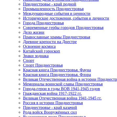
Приднестровье - край родной
Промышленность Приднестровья
Международные события и ценности
Исторические достижения, события и личности
Города Приднестровья
Современные гербы городов Приднестровья
Дело жизни
Православные храмы Приднестровья
Древние крепости на Днестре
Освоение космоса
Китайский гороскоп
Знаки зодиака
Спорт
Спорт Приднестровья
Красная книга Приднестровья. Фауна
Красная книга Приднестровья. Флора
Великая Отечественная война в истории Приднестр
Мемориалы воинской славы Приднестровья
Города-герои в годы ВОВ 1941-1945 годов
Гражданская война 1917-1922 гг.
Великая Отечественная война 1941-1945 гг.
Россия в истории Приднестровья
Приднестровье - край казачий
Рода войск Вооружённых сил
Выдающиеся люди Приднестровья