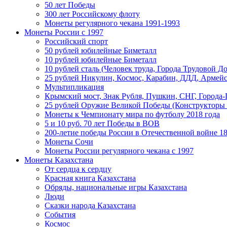
50 лет Победы
300 лет Российскому флоту
Монеты регулярного чекана 1991-1993
Монеты России c 1997
Российский спорт
50 рублей юбилейные Биметалл
10 рублей юбилейные Биметалл
10 рублей сталь (Человек труда, Города Трудовой До
25 рублей Никулин, Космос, Карабин, ДДД, Армейс
Мультипликация
Крымский мост, Знак Рубля, Пушкин, СНГ, Города-
25 рублей Оружие Великой Победы (Конструкторы
Монеты к Чемпионату мира по футболу 2018 года
5 и 10 руб. 70 лет Победы в ВОВ
200-летие победы России в Отечественной войне 18
Монеты Сочи
Монеты России регулярного чекана с 1997
Монеты Казахстана
От сердца к сердцу
Красная книга Казахстана
Обряды, национальные игры Казахстана
Люди
Сказки народа Казахстана
События
Космос