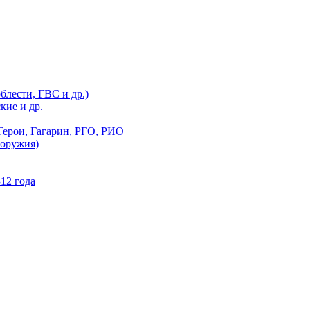
блести, ГВС и др.)
кие и др.
Герои, Гагарин, РГО, РИО
 оружия)
12 года