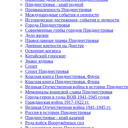
Приднестровье - край родной
Промышленность Приднестровья
Международные события и ценности
Исторические достижения, события и личности
Города Приднестровья
Современные гербы городов Приднестровья
Дело жизни
Православные храмы Приднестровья
Древние крепости на Днестре
Освоение космоса
Китайский гороскоп
Знаки зодиака
Спорт
Спорт Приднестровья
Красная книга Приднестровья. Фауна
Красная книга Приднестровья. Флора
Великая Отечественная война в истории Приднестр
Мемориалы воинской славы Приднестровья
Города-герои в годы ВОВ 1941-1945 годов
Гражданская война 1917-1922 гг.
Великая Отечественная война 1941-1945 гг.
Россия в истории Приднестровья
Приднестровье - край казачий
Рода войск Вооружённых сил
Выдающиеся люди Приднестровья