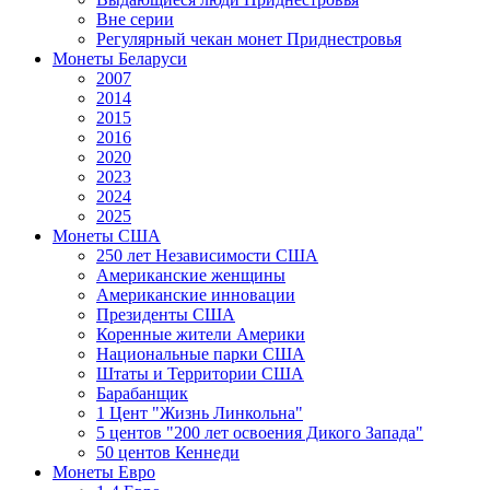
Вне серии
Регулярный чекан монет Приднестровья
Монеты Беларуси
2007
2014
2015
2016
2020
2023
2024
2025
Монеты США
250 лет Независимости США
Американские женщины
Американские инновации
Президенты США
Коренные жители Америки
Национальные парки США
Штаты и Территории США
Барабанщик
1 Цент "Жизнь Линкольна"
5 центов "200 лет освоения Дикого Запада"
50 центов Кеннеди
Монеты Евро