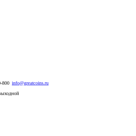
30-800
info@greatcoins.ru
- выходной