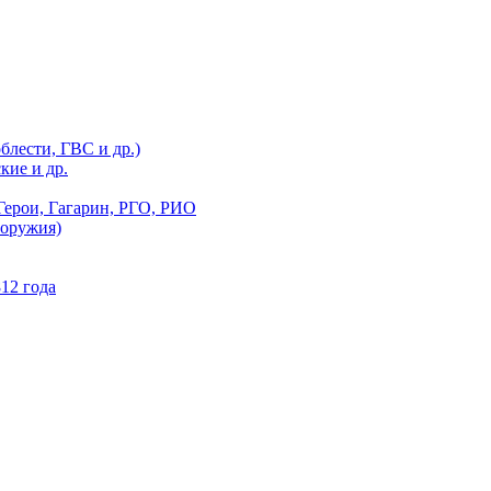
блести, ГВС и др.)
кие и др.
Герои, Гагарин, РГО, РИО
 оружия)
12 года