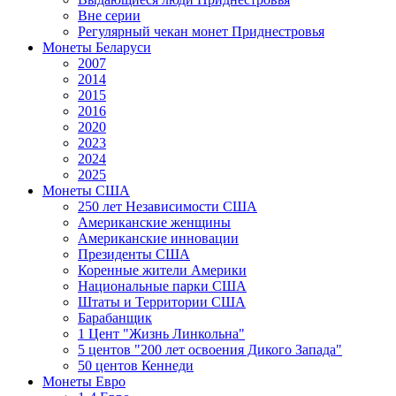
Вне серии
Регулярный чекан монет Приднестровья
Монеты Беларуси
2007
2014
2015
2016
2020
2023
2024
2025
Монеты США
250 лет Независимости США
Американские женщины
Американские инновации
Президенты США
Коренные жители Америки
Национальные парки США
Штаты и Территории США
Барабанщик
1 Цент "Жизнь Линкольна"
5 центов "200 лет освоения Дикого Запада"
50 центов Кеннеди
Монеты Евро