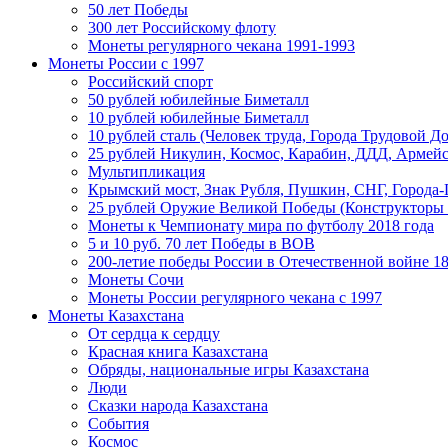
50 лет Победы
300 лет Российскому флоту
Монеты регулярного чекана 1991-1993
Монеты России c 1997
Российский спорт
50 рублей юбилейные Биметалл
10 рублей юбилейные Биметалл
10 рублей сталь (Человек труда, Города Трудовой До
25 рублей Никулин, Космос, Карабин, ДДД, Армейс
Мультипликация
Крымский мост, Знак Рубля, Пушкин, СНГ, Города-
25 рублей Оружие Великой Победы (Конструкторы
Монеты к Чемпионату мира по футболу 2018 года
5 и 10 руб. 70 лет Победы в ВОВ
200-летие победы России в Отечественной войне 18
Монеты Сочи
Монеты России регулярного чекана с 1997
Монеты Казахстана
От сердца к сердцу
Красная книга Казахстана
Обряды, национальные игры Казахстана
Люди
Сказки народа Казахстана
События
Космос