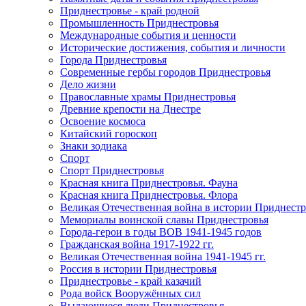
Приднестровье - край родной
Промышленность Приднестровья
Международные события и ценности
Исторические достижения, события и личности
Города Приднестровья
Современные гербы городов Приднестровья
Дело жизни
Православные храмы Приднестровья
Древние крепости на Днестре
Освоение космоса
Китайский гороскоп
Знаки зодиака
Спорт
Спорт Приднестровья
Красная книга Приднестровья. Фауна
Красная книга Приднестровья. Флора
Великая Отечественная война в истории Приднестр
Мемориалы воинской славы Приднестровья
Города-герои в годы ВОВ 1941-1945 годов
Гражданская война 1917-1922 гг.
Великая Отечественная война 1941-1945 гг.
Россия в истории Приднестровья
Приднестровье - край казачий
Рода войск Вооружённых сил
Выдающиеся люди Приднестровья