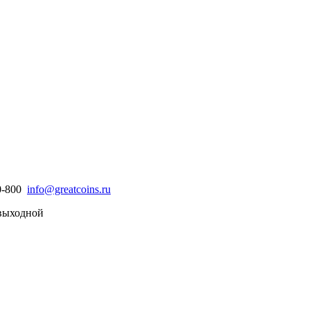
30-800
info@greatcoins.ru
- выходной