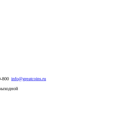
30-800
info@greatcoins.ru
- выходной