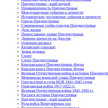
Приднестровье - край родной
Промышленность Приднестровья
Международные события и ценности
Исторические достижения, события и личности
Города Приднестровья
Современные гербы городов Приднестровья
Дело жизни
Православные храмы Приднестровья
Древние крепости на Днестре
Освоение космоса
Китайский гороскоп
Знаки зодиака
Спорт
Спорт Приднестровья
Красная книга Приднестровья. Фауна
Красная книга Приднестровья. Флора
Великая Отечественная война в истории Приднестр
Мемориалы воинской славы Приднестровья
Города-герои в годы ВОВ 1941-1945 годов
Гражданская война 1917-1922 гг.
Великая Отечественная война 1941-1945 гг.
Россия в истории Приднестровья
Приднестровье - край казачий
Рода войск Вооружённых сил
Выдающиеся люди Приднестровья