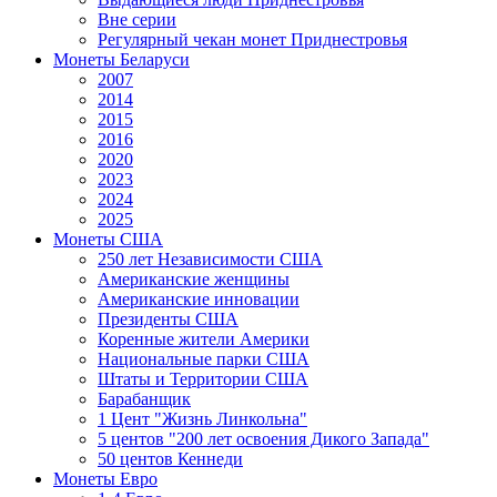
Вне серии
Регулярный чекан монет Приднестровья
Монеты Беларуси
2007
2014
2015
2016
2020
2023
2024
2025
Монеты США
250 лет Независимости США
Американские женщины
Американские инновации
Президенты США
Коренные жители Америки
Национальные парки США
Штаты и Территории США
Барабанщик
1 Цент "Жизнь Линкольна"
5 центов "200 лет освоения Дикого Запада"
50 центов Кеннеди
Монеты Евро