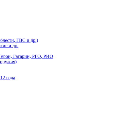
блести, ГВС и др.)
кие и др.
Герои, Гагарин, РГО, РИО
 оружия)
12 года