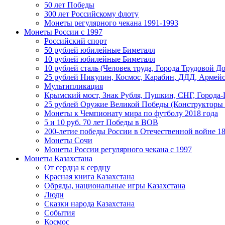
50 лет Победы
300 лет Российскому флоту
Монеты регулярного чекана 1991-1993
Монеты России c 1997
Российский спорт
50 рублей юбилейные Биметалл
10 рублей юбилейные Биметалл
10 рублей сталь (Человек труда, Города Трудовой До
25 рублей Никулин, Космос, Карабин, ДДД, Армейс
Мультипликация
Крымский мост, Знак Рубля, Пушкин, СНГ, Города-
25 рублей Оружие Великой Победы (Конструкторы
Монеты к Чемпионату мира по футболу 2018 года
5 и 10 руб. 70 лет Победы в ВОВ
200-летие победы России в Отечественной войне 18
Монеты Сочи
Монеты России регулярного чекана с 1997
Монеты Казахстана
От сердца к сердцу
Красная книга Казахстана
Обряды, национальные игры Казахстана
Люди
Сказки народа Казахстана
События
Космос