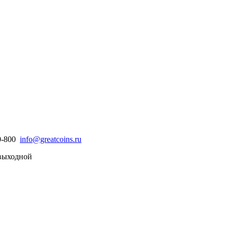
30-800
info@greatcoins.ru
- выходной