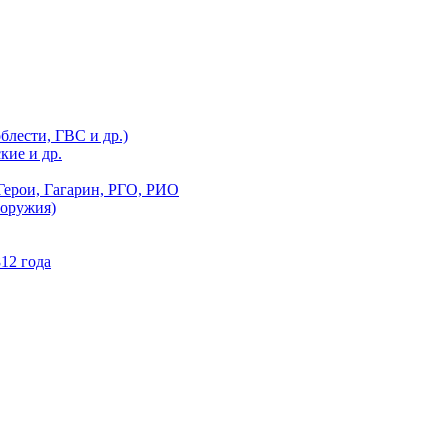
блести, ГВС и др.)
кие и др.
Герои, Гагарин, РГО, РИО
 оружия)
12 года