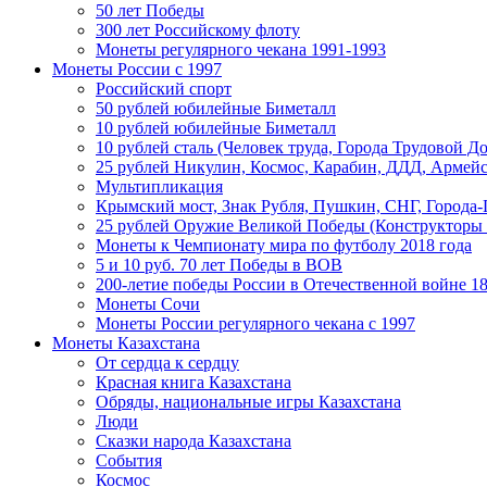
50 лет Победы
300 лет Российскому флоту
Монеты регулярного чекана 1991-1993
Монеты России c 1997
Российский спорт
50 рублей юбилейные Биметалл
10 рублей юбилейные Биметалл
10 рублей сталь (Человек труда, Города Трудовой До
25 рублей Никулин, Космос, Карабин, ДДД, Армейс
Мультипликация
Крымский мост, Знак Рубля, Пушкин, СНГ, Города-
25 рублей Оружие Великой Победы (Конструкторы
Монеты к Чемпионату мира по футболу 2018 года
5 и 10 руб. 70 лет Победы в ВОВ
200-летие победы России в Отечественной войне 18
Монеты Сочи
Монеты России регулярного чекана с 1997
Монеты Казахстана
От сердца к сердцу
Красная книга Казахстана
Обряды, национальные игры Казахстана
Люди
Сказки народа Казахстана
События
Космос