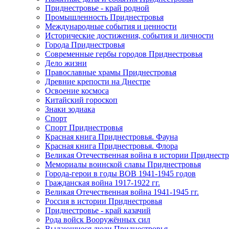
Приднестровье - край родной
Промышленность Приднестровья
Международные события и ценности
Исторические достижения, события и личности
Города Приднестровья
Современные гербы городов Приднестровья
Дело жизни
Православные храмы Приднестровья
Древние крепости на Днестре
Освоение космоса
Китайский гороскоп
Знаки зодиака
Спорт
Спорт Приднестровья
Красная книга Приднестровья. Фауна
Красная книга Приднестровья. Флора
Великая Отечественная война в истории Приднестр
Мемориалы воинской славы Приднестровья
Города-герои в годы ВОВ 1941-1945 годов
Гражданская война 1917-1922 гг.
Великая Отечественная война 1941-1945 гг.
Россия в истории Приднестровья
Приднестровье - край казачий
Рода войск Вооружённых сил
Выдающиеся люди Приднестровья