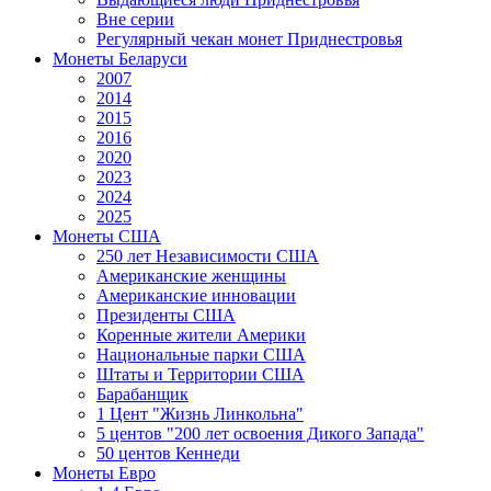
Вне серии
Регулярный чекан монет Приднестровья
Монеты Беларуси
2007
2014
2015
2016
2020
2023
2024
2025
Монеты США
250 лет Независимости США
Американские женщины
Американские инновации
Президенты США
Коренные жители Америки
Национальные парки США
Штаты и Территории США
Барабанщик
1 Цент "Жизнь Линкольна"
5 центов "200 лет освоения Дикого Запада"
50 центов Кеннеди
Монеты Евро